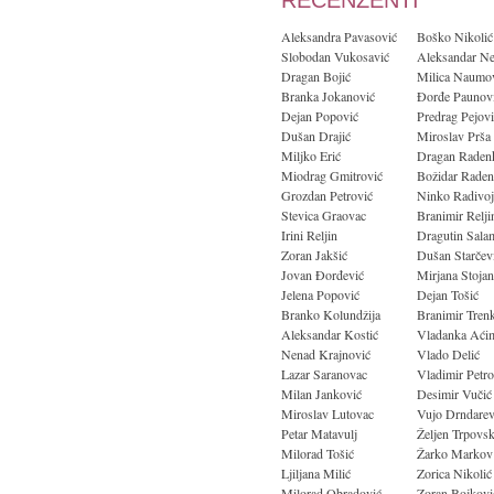
RECENZENTI
Aleksandra Pavasović
Boško Nikolić
Slobodan Vukosavić
Aleksandar Ne
Dragan Bojić
Milica Naumo
Branka Jokanović
Đorđe Paunov
Dejan Popović
Predrag Pejovi
Dušan Drajić
Miroslav Prša
Miljko Erić
Dragan Raden
Miodrag Gmitrović
Božidar Raden
Grozdan Petrović
Ninko Radivoj
Stevica Graovac
Branimir Relji
Irini Reljin
Dragutin Sala
Zoran Jakšić
Dušan Starčev
Jovan Đorđević
Mirjana Stojan
Jelena Popović
Dejan Tošić
Branko Kolundžija
Branimir Trenk
Aleksandar Kostić
Vladanka Aći
Nenad Krajnović
Vlado Delić
Lazar Saranovac
Vladimir Petro
Milan Janković
Desimir Vučić
Miroslav Lutovac
Vujo Drndarev
Petar Matavulj
Željen Trpovsk
Milorad Tošić
Žarko Markov
Ljiljana Milić
Zorica Nikolić
Milorad Obradović
Zoran Bojkovi