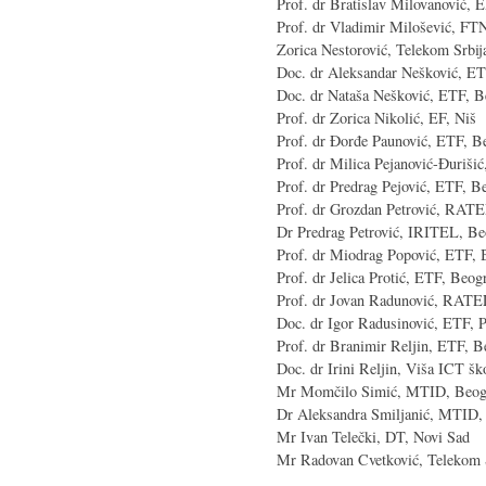
Prof. dr Bratislav Milovanović, E
Prof. dr Vladimir Milošević, FT
Zorica Nestorović, Telekom Srbij
Doc. dr Aleksandar Nešković, E
Doc. dr Nataša Nešković, ETF, B
Prof. dr Zorica Nikolić, EF, Niš
Prof. dr Đorđe Paunović, ETF, B
Prof. dr Milica Pejanović-Đuriši
Prof. dr Predrag Pejović, ETF, B
Prof. dr Grozdan Petrović, RAT
Dr Predrag Petrović, IRITEL, Be
Prof. dr Miodrag Popović, ETF, 
Prof. dr Jelica Protić, ETF, Beog
Prof. dr Jovan Radunović, RAT
Doc. dr Igor Radusinović, ETF, 
Prof. dr Branimir Reljin, ETF, B
Doc. dr Irini Reljin, Viša ICT š
Mr Momčilo Simić, MTID, Beog
Dr Aleksandra Smiljanić, MTID,
Mr Ivan Telečki, DT, Novi Sad
Mr Radovan Cvetković, Telekom 