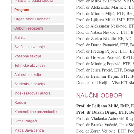
Prof. dr Miroslav Lutovac, VET
Prijava i predaja radova
Prof. dr Aleksandar Marinčić, E
Program
Prof. dr Miomir Mijić, ETF, Beo
Prof. dr Ljiljana Milić, IMP, ET
Organizatori i donatori
Doc. dr Aleksandar Nešković, E
Odbori i recezenti
Doc. dr Nataša Nešković, ETF, B
Satnica
Prof. dr Zorica Nikolić, EF, Niš
Prof. dr Đorđe Paunović, ETF, B
Svečano otvaranje
Prof. dr Predrag Pejović, ETF, B
Posebne sekcije
Prof. dr Grozdan Petrović, RAT
Prof. dr Miodrag Popović, ETF, 
Tehničke aktivnosti
Prof. dr Jelica Protić, ETF, Beog
Autorske sekcije
Prof. dr Branimir Reljin, ETF, B
Doc. dr Irini Reljin, Viša ICT š
Studentska sekcija
Indeks radova i autora
NAUČNI ODBOR
Radovi
Prof. dr Ljiljana Milić, IMP, 
Prof. dr Dušan Drajić, ETF, B
Komercijalne prezentacije
Prof. dr Vladanka Aćimović-Ras
Firme izlagači
Prof. dr Branka Vučetić, Univ.Sid
Doc. dr Zoran Veljović, ETF, Pod
Mapa Sava centra