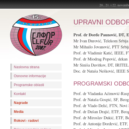
20., 21. i 22. nove
UPRAVNI ODBO
Prof. dr Đorđe Paunović, DT, 
Mr Ivan Đurović, Telekom Srbija
Mr Mihailo Jovanović, PTT Srbij
Prof. dr Vladimir Katić, IEEE, 
Prof. dr Miodrag Popović, dekan
Mr Siniša Davitkov, DT, IRITEL
Naslovna strana
Doc. dr Nataša Nešković, IEEE 
Osnovne informacije
PROGRAMSKI ODB
Programske oblasti
Prof. dr Vladanka Aćimović-Rasp
Kontakt
Prof. dr Nataša Gospić, SF, Beog
Nagrade
Prof. dr Vlado Delić, FTN, Novi
Prof. dr Dušan Drajić, ETF, Beo
Media
Prof. dr Miroslav Dukić, ETF, B
Rokovi - radovi
Prof. dr Antonije Đorđević, ETF