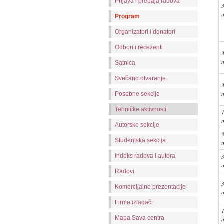
Prijava i predaja radova
Program
Organizatori i donatori
Odbori i recezenti
Satnica
Svečano otvaranje
Posebne sekcije
Tehničke aktivnosti
Autorske sekcije
Studentska sekcija
Indeks radova i autora
Radovi
Komercijalne prezentacije
Firme izlagači
Mapa Sava centra