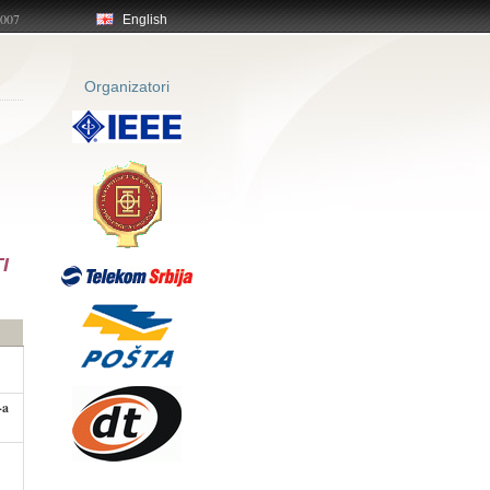
2007
English
Organizatori
I
-a