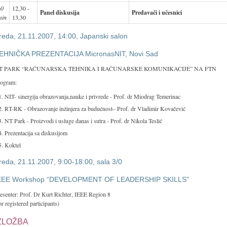
60
12,30 -
Panel diskusija
Predavači i učesnici
min
13,30
reda, 21.11.2007, 14:00, Japanski salon
EHNIČKA PREZENTACIJA MicronasNIT, Novi Sad
T PARK “RAČUNARSKA TEHNIKA I RAČUNARSKE KOMUNIKACIJE” NA FTN
ogram:
NIT- sinergija obrazovanja,nauke i privrede - Prof. dr Miodrag Temerinac
RT-RK - Obrazovanje inžinjera za budućnost– Prof. dr Vladimir Kovačević
NT Park - Proizvodi i usluge danas i sutra - Prof. dr Nikola Teslić
Prezentacija sa diskusijom
Koktel
reda, 21.11.2007, 9:00-18:00, sala 3/0
EEE Workshop “DEVELOPMENT OF LEADERSHIP SKILLS”
esenter: Prof. Dr Kurt Richter, IEEE Region 8
or registered participants)
ZLOŽBA