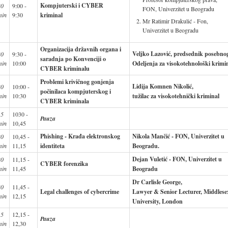
Kompjuterski i CYBER
30
9:00 -
FON, Univerzitet u Beogradu
min
9:30
kriminal
Mr Ratimir Drakulić - Fon,
Univerzitet u Beogradu
Organizacija državnih organa i
Veljko Lazović, predsednik posebno
30
9:30 -
saradnja po Konvenciji o
min
10:00
Odeljenja za visokotehnološki krimi
CYBER kriminalu
Problemi krivičnog gonjenja
Lidija Komnen Nikolić,
30
10:00 -
počinilaca kompjuterskog i
min
10:30
tužilac za visokotehnički kriminal
CYBER kriminala
15
1030 -
Pauza
min
10,45
Phishing - Krađa elektronskog
Nikola Mančić - FON, Univerzitet u
30
10,45 -
min
11,15
identiteta
Beogradu.
Dejan Vuletić - FON, Univerzitet u
30
11,15 -
CYBER forenzika
min
11,45
Beogradu
Dr Carlisle George,
30
11,45 -
Legal challenges of cybercrime
Lawyer & Senior Lecturer, Middlese
min
12,15
University, London
15
12,15 -
Pauza
min
12,30