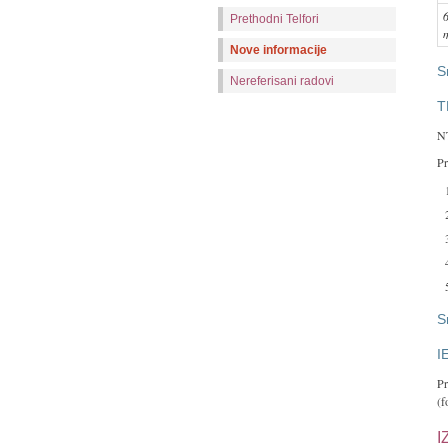
Prethodni Telfori
Nove informacije
S
Nereferisani radovi
T
N
Pr
S
I
Pr
(f
I