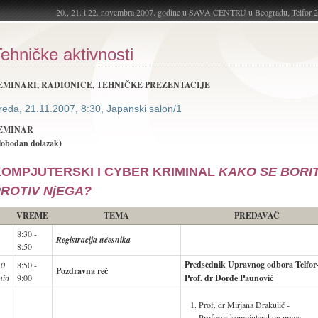
20., 21. i 22. novembra 2007. godine u SAVA CENTRU u Beogradu, Telfor 
ehničke aktivnosti
EMINARI, RADIONICE, TEHNIČKE PREZENTACIJE
reda, 21.11.2007, 8:30, Japanski salon/1
EMINAR
lobodan dolazak)
OMPJUTERSKI I CYBER KRIMINAL
KAKO SE BORIT
ROTIV NjEGA?
VREME
TEMA
PREDAVAČ
8:30 -
Registracija učesnika
8:50
Predsednik Upravnog odbora Telfor
10
8:50 -
Pozdravna reč
min
9:00
Prof. dr Đorđe Paunović
Prof. dr Mirjana Drakulić -
Profesor kompjuterskog prava,