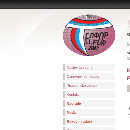
T
S
S
S
(s
Naslovna strana
K
Osnovne informacije
P
Programske oblasti
Kontakt
Nagrade
Media
Rokovi - radovi