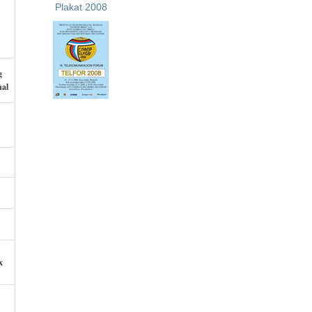
Plakat 2008
g
nal
x